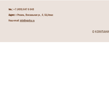
тел.:
+7 (499) 647 6 648
Адрес:
г.Рязань, Вокзальная ул., 6, БЦ Атлас
Наш email:
info@ivgofra.ru
О КОМПАН